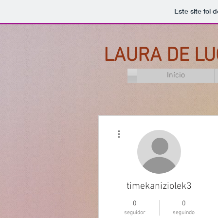
Este site foi
LAURA DE LU
Início
Mais ações
timekaniziolek3
0
0
seguidor
seguindo