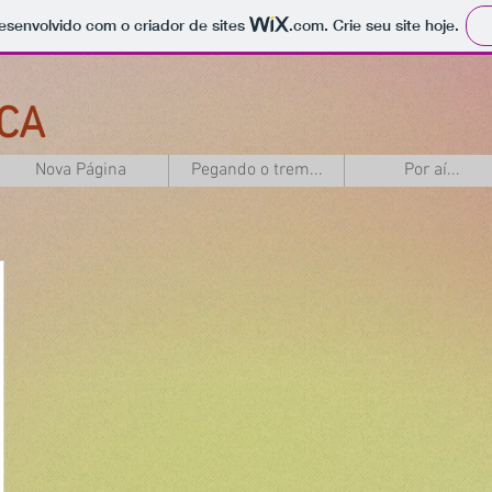
 desenvolvido com o criador de sites
.com
. Crie seu site hoje.
CA
Nova Página
Pegando o trem...
Por aí...