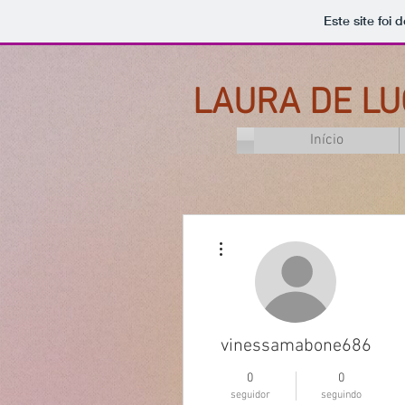
Este site foi
LAURA DE LU
Início
Mais ações
vinessamabone686
0
0
seguidor
seguindo