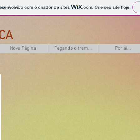
 desenvolvido com o criador de sites
.com
. Crie seu site hoje.
CA
Nova Página
Pegando o trem...
Por aí...