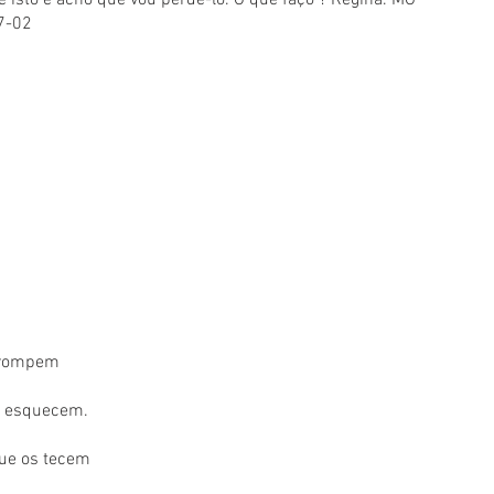
sto e acho que vou perdê-lo. O que faço ? Regina. MG 
7-02
e rompem
e esquecem.
ue os tecem