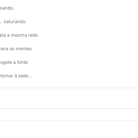
elando,
. saturando.
ela a mesma rede.
rona os montes.
sgote a fonte
tornar à sede...