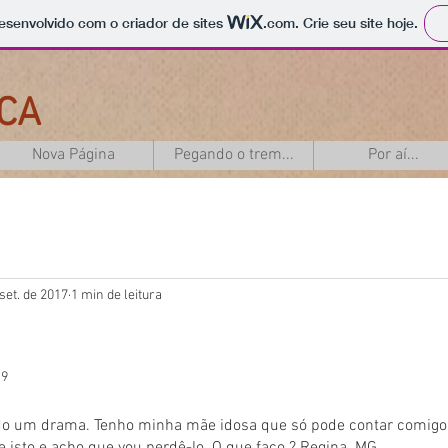
 desenvolvido com o criador de sites
.com
. Crie seu site hoje.
CA
Nova Página
Pegando o trem...
Por aí...
set. de 2017
1 min de leitura
19
ndo um drama. Tenho minha mãe idosa que só pode contar comig