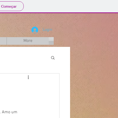
Começar
Login
More
o. Amo um 