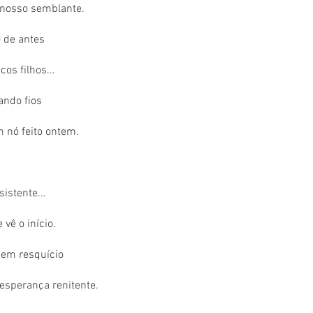
 nosso semblante.
es                                    
os filhos...
ando fios
 nó feito ontem.
istente...
vê o início.
sem resquício
 esperança renitente.