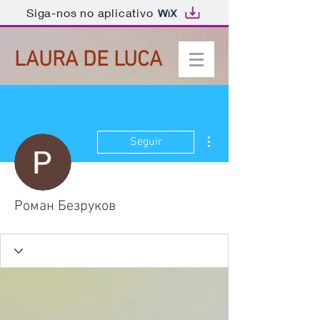
Siga-nos no aplicativo
LAURA DE LUCA
Mais ações
Seguir
Роман Безруков