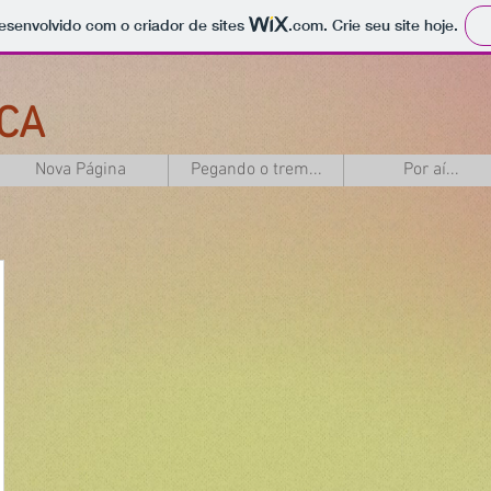
 desenvolvido com o criador de sites
.com
. Crie seu site hoje.
CA
Nova Página
Pegando o trem...
Por aí...