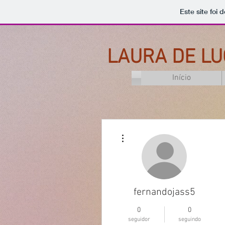
Este site foi
LAURA DE LU
Início
Mais ações
fernandojass5
0
0
seguidor
seguindo