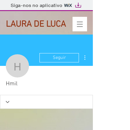
Siga-nos no aplicativo
LAURA DE LUCA
Mais ações
Seguir
Hmil
Hmil